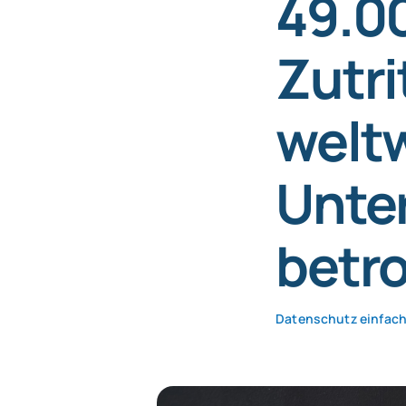
49.0
Zutri
weltw
Unte
betro
Datenschutz einfach 