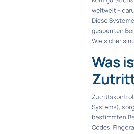
Konfigurations
weltweit – daru
Diese Systeme,
gesperrten Ber
Wie sicher sin
Was is
Zutrit
Zutrittskontr
Systems), sorg
bestimmten Ber
Codes, Finger