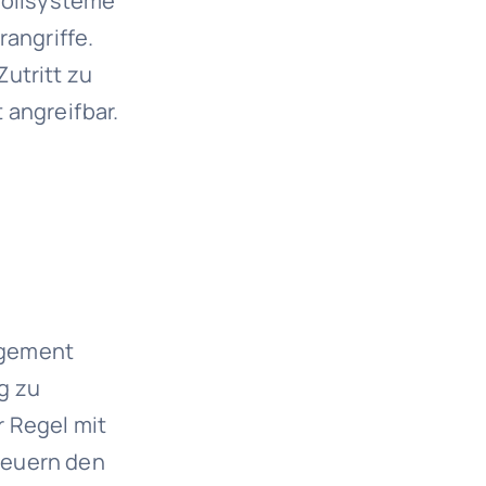
trollsysteme
rangriffe.
utritt zu
 angreifbar.
agement
g zu
 Regel mit
teuern den