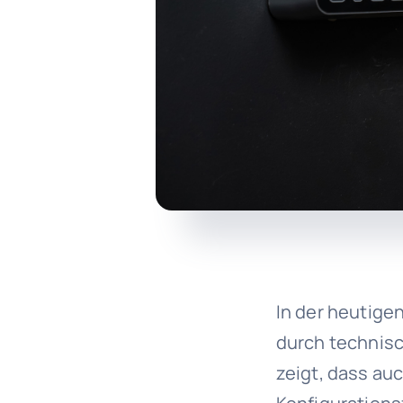
In der heutigen
durch technisc
zeigt, dass au