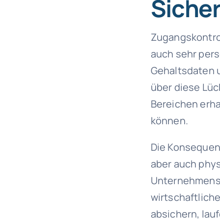
Siche
Zugangskontro
auch sehr pers
Gehaltsdaten u
über diese Lüc
Bereichen erha
können.
Die Konsequenz
aber auch phys
Unternehmensg
wirtschaftlich
absichern, lau