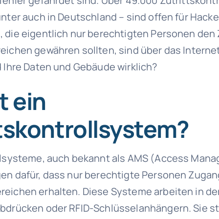
fehler gefährdet sind. Über 49.000 Zutrittskon
nter auch in Deutschland – sind offen für Hacke
 die eigentlich nur berechtigten Personen den Z
eichen gewähren sollten, sind über das Internet
d Ihre Daten und Gebäude wirklich?
t ein
tskontrollsystem?
ollsysteme, auch bekannt als AMS (Access Man
en dafür, dass nur berechtigte Personen Zugan
eichen erhalten. Diese Systeme arbeiten in der
abdrücken oder RFID-Schlüsselanhängern. Sie s