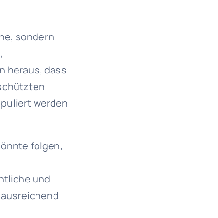
he, sondern
,
n heraus, dass
eschützten
puliert werden
könnte folgen,
tliche und
t ausreichend