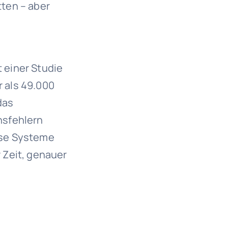
ten – aber
t einer Studie
 als 49.000
das
nsfehlern
ese Systeme
 Zeit, genauer