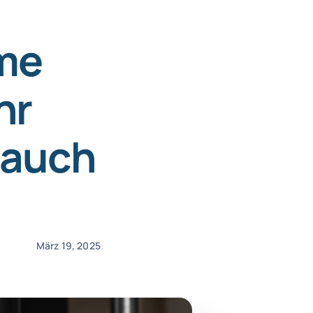
eme
hr
 auch
März 19, 2025