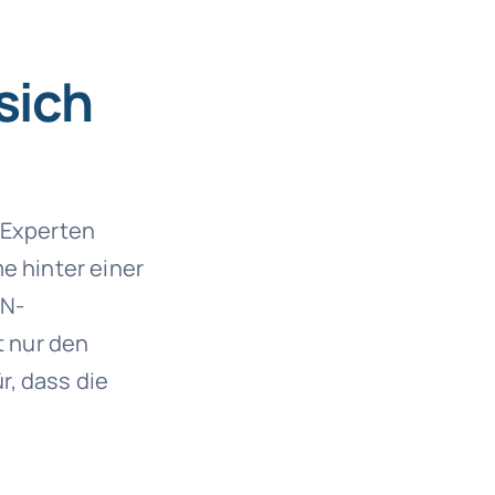
sich
 Experten
e hinter einer
PN-
 nur den
r, dass die