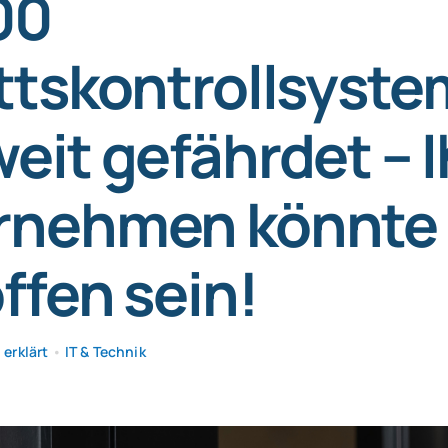
00
ttskontrollsyst
eit gefährdet – I
rnehmen könnte
ffen sein!
erklärt
•
IT & Technik