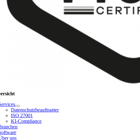
ersicht
Services
Datenschutzbeauftragter
ISO 27001
KI-Compliance
Branchen
Software
Über uns