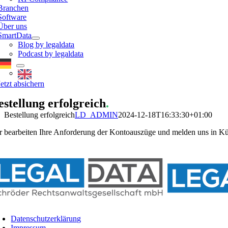
Branchen
Software
Über uns
SmartData
Blog by legaldata
Podcast by legaldata
Jetzt absichern
estellung erfolgreich
.
Bestellung erfolgreich
LD_ADMIN
2024-12-18T16:33:30+01:00
r bearbeiten Ihre Anforderung der Kontoauszüge und melden uns in Kü
Datenschutzerklärung
Impressum