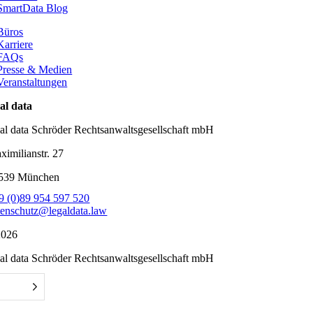
SmartData Blog
Büros
Karriere
FAQs
Presse & Medien
Veranstaltungen
gal data
gal data Schröder Rechtsanwaltsgesellschaft mbH
ximilianstr. 27
539 München
9 (0)89 954 597 520
tenschutz@legaldata.law
026
gal data Schröder Rechtsanwaltsgesellschaft mbH