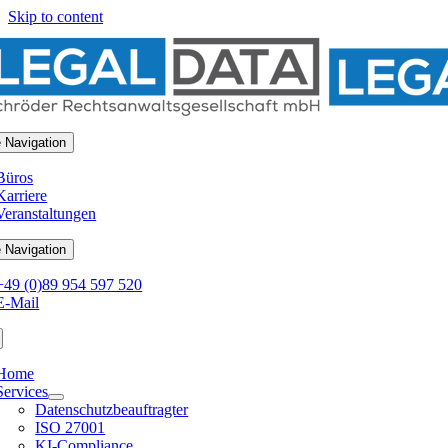
Skip to content
 Navigation
Büros
Karriere
Veranstaltungen
 Navigation
+49 (0)89 954 597 520
E-Mail
Home
Services
Datenschutzbeauftragter
ISO 27001
KI-Compliance