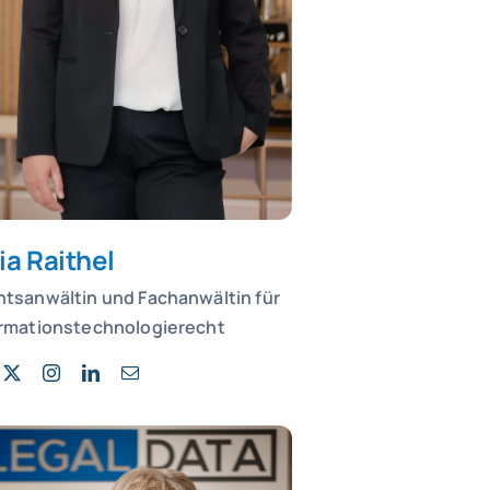
ia Raithel
htsanwältin und
Fachanwältin für
ormationstechnologierecht