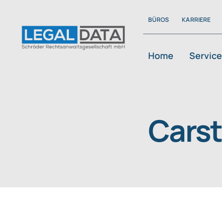
Skip
BÜROS
KARRIERE
to
content
Home
Servic
Cars