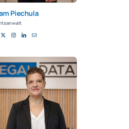
am Piechula
htsanwalt