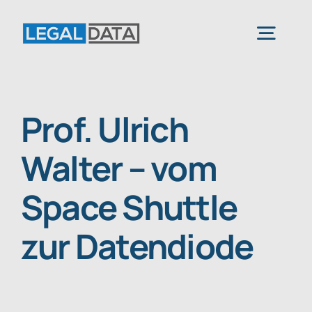
Skip
to
Togg
content
Navig
Home
Prof. Ulrich
Services
Walter – vom
Space Shuttle
Branchen
zur Datendiode
Software
Über uns