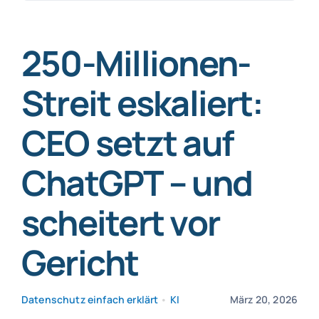
nach:
SmartData
250-Millionen-
Streit eskaliert:
CEO setzt auf
Jetzt absichern
ChatGPT – und
scheitert vor
Gericht
Datenschutz einfach erklärt
•
KI
März 20, 2026