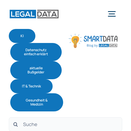
Skip
to
Togg
content
Navig
KI
Home
Datenschutz
einfach erklärt
Services
aktuelle
Bußgelder
Branchen
IT & Technik
Gesundheit &
Software
Medizin
Suche
Über uns